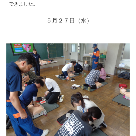
できました。
５月２
７
日（
水
）